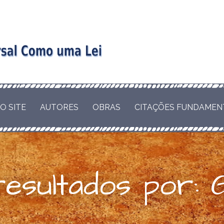
COMO LEI NATURAL
LUÇÃO DOS
omo uma
 COMO VIRTUDE OU
O SITE
AUTORES
OBRAS
CITAÇÕES FUNDAMEN
 não como
eal
resultados por: 