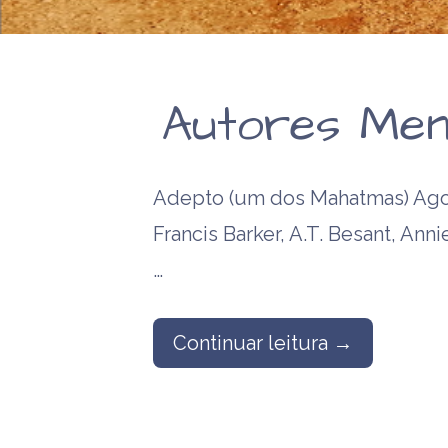
Autores Men
Adepto (um dos Mahatmas) Agos
Francis Barker, A.T. Besant, Anni
…
Continuar leitura →